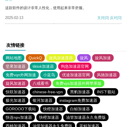
这款软件的设计非常人性化，使用起来非常舒服。
2025-02-13
支持
[0]
反对
[0]
友情链接
网站地图
QuickQ
旋风加速度器
旋风
旋风加速
坚果加速器
tiktok加速器
狗急加速器官网
免费vqn外网加速
小蓝鸟
优途加速器官网
风驰加速器
旋风加速器
八戒看书
免费vps加速器外网苹果版
快联加速器
chinese-free-vpn
黑豹加速器
INS下载站
极光加速器
银河加速器
instagram免费加速器
GOROOO下载站
快橙加速器
白鲸加速器
快连npv加速器
快橙加速器
油管加速器永久免费版
西柚加速器
油管加速器永久免费版
蓝鲸加速器