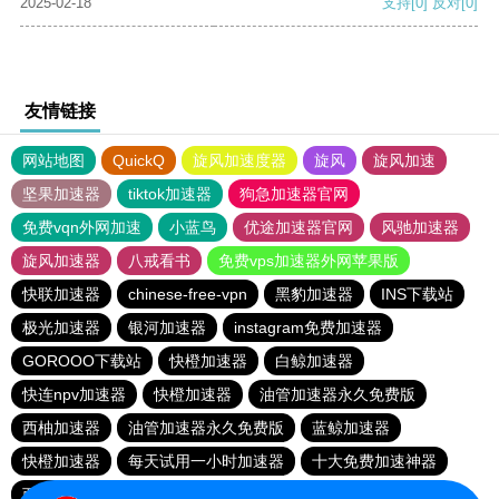
2025-02-18
支持
[0]
反对
[0]
友情链接
网站地图
QuickQ
旋风加速度器
旋风
旋风加速
坚果加速器
tiktok加速器
狗急加速器官网
免费vqn外网加速
小蓝鸟
优途加速器官网
风驰加速器
旋风加速器
八戒看书
免费vps加速器外网苹果版
快联加速器
chinese-free-vpn
黑豹加速器
INS下载站
极光加速器
银河加速器
instagram免费加速器
GOROOO下载站
快橙加速器
白鲸加速器
快连npv加速器
快橙加速器
油管加速器永久免费版
西柚加速器
油管加速器永久免费版
蓝鲸加速器
快橙加速器
每天试用一小时加速器
十大免费加速神器
西柚加速器
快橙加速器