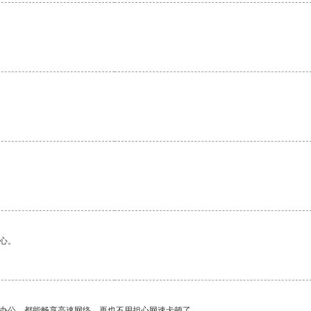
。
心。
作办公，都能畅享高速网络，再也不用担心网速卡顿了。