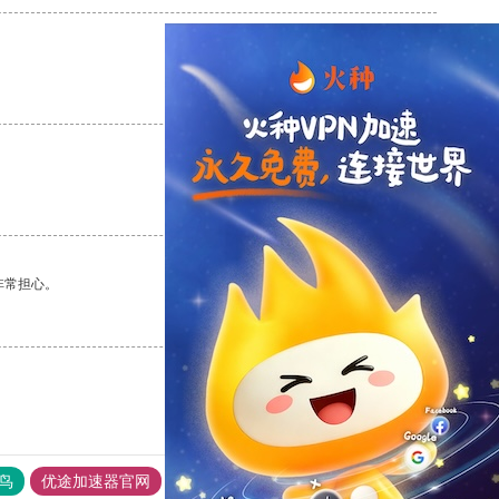
支持
[0]
反对
[0]
支持
[0]
反对
[0]
非常担心。
支持
[0]
反对
[0]
鸟
优途加速器官网
风驰加速器
旋风加速器
八戒看书