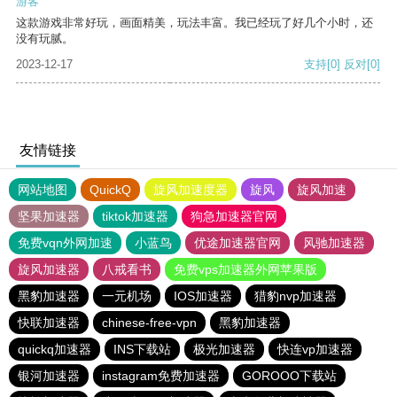
游客
这款游戏非常好玩，画面精美，玩法丰富。我已经玩了好几个小时，还
没有玩腻。
2023-12-17
支持
[0]
反对
[0]
友情链接
网站地图
QuickQ
旋风加速度器
旋风
旋风加速
坚果加速器
tiktok加速器
狗急加速器官网
免费vqn外网加速
小蓝鸟
优途加速器官网
风驰加速器
旋风加速器
八戒看书
免费vps加速器外网苹果版
黑豹加速器
一元机场
IOS加速器
猎豹nvp加速器
快联加速器
chinese-free-vpn
黑豹加速器
quickq加速器
INS下载站
极光加速器
快连vp加速器
银河加速器
instagram免费加速器
GOROOO下载站