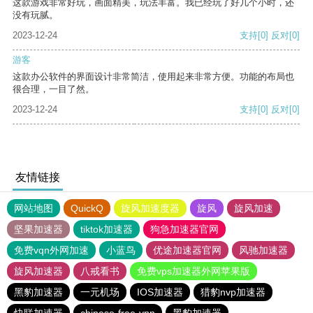
这款游戏非常好玩，画面精美，玩法丰富。我已经玩了好几个小时，还
没有玩腻。
2023-12-24
支持
[0]
反对
[0]
游客
这款办公软件的界面设计非常简洁，使用起来非常方便。功能的布局也
很合理，一目了然。
2023-12-24
支持
[0]
反对
[0]
友情链接
网站地图
QuickQ
旋风加速度器
旋风
旋风加速
坚果加速器
tiktok加速器
狗急加速器官网
免费vqn外网加速
小蓝鸟
优途加速器官网
风驰加速器
旋风加速器
八戒看书
免费vps加速器外网苹果版
黑豹加速器
一元机场
IOS加速器
猎豹nvp加速器