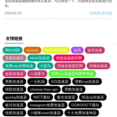
这款加速器app的操作有点复杂，可以简化一下，比如将设置页面进行优
化。
2024-01-25
支持
[0]
反对
[0]
友情链接
网站地图
QuickQ
旋风加速度器
旋风
旋风加速
坚果加速器
tiktok加速器
狗急加速器官网
免费vqn外网加速
小蓝鸟
优途加速器官网
风驰加速器
旋风加速器
八戒看书
免费vps加速器外网苹果版
黑豹加速器
一元机场
IOS加速器
猎豹nvp加速器
快联加速器
chinese-free-vpn
黑豹加速器
quickq加速器
INS下载站
极光加速器
快连vp加速器
银河加速器
instagram免费加速器
GOROOO下载站
快橙加速器
小猫咪ciash加速器
十大免费加速神器