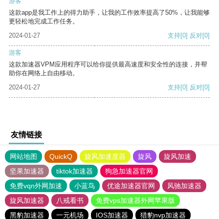
游客
这款app是我工作上的得力助手，让我的工作效率提高了50%，让我能够
更轻松地完成工作任务。
2024-01-27
支持
[0]
反对
[0]
游客
这款加速器VPM应用程序可以给你提供最高速度和安全性的连接，并帮
助你在网络上自由移动。
2024-01-27
支持
[0]
反对
[0]
友情链接
网站地图
QuickQ
旋风加速度器
旋风
旋风加速
坚果加速器
tiktok加速器
狗急加速器官网
免费vqn外网加速
小蓝鸟
优途加速器官网
风驰加速器
旋风加速器
八戒看书
免费vps加速器外网苹果版
黑豹加速器
一元机场
IOS加速器
猎豹nvp加速器